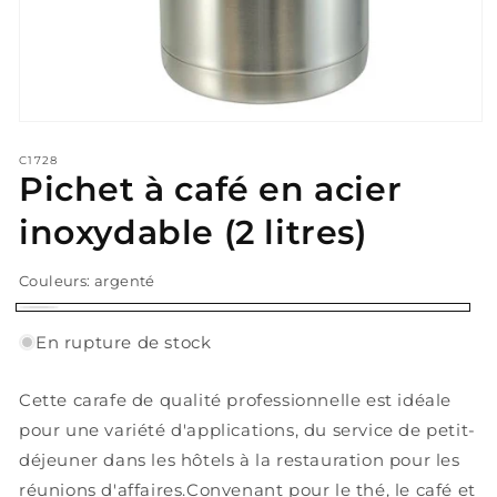
Ouvrir
le
média
C1728
Pichet à café en acier
1
dans
une
inoxydable (2 litres)
fenêtre
modale
Couleurs:
argenté
argenté
Variante
En rupture de stock
épuisée
ou
Cette carafe de qualité professionnelle est idéale
indisponible
pour une variété d'applications, du service de petit-
déjeuner dans les hôtels à la restauration pour les
réunions d'affaires.Convenant pour le thé, le café et