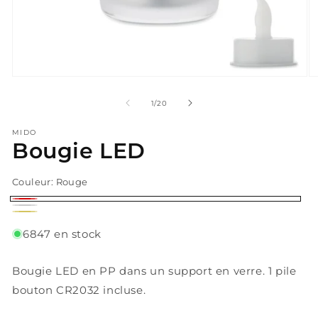
Ouvrir
Ou
le
le
média
m
de
1
/
20
1
2
dans
d
MIDO
une
u
Bougie LED
fenêtre
fe
modale
m
Couleur:
Rouge
Rouge
Argent
Or
Mat
6847 en stock
Bougie LED en PP dans un support en verre. 1 pile
bouton CR2032 incluse.