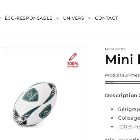
ÉCO-RESPONSABLE
UNIVERS
CONTACT
MCM69102
Mini 
Produit sur-mes
100%
personnalisa
Description 
Sérigrap
Colisage
100% Pe