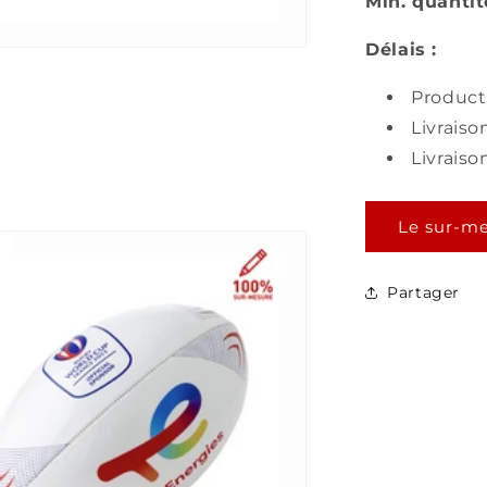
Min. quantit
Délais :
Product
Livraiso
Livraiso
Le sur-me
Partager
Ce produit est en
sur-mesure
, mais
c'est quoi exactement ?
Bonjour, moi c'est
Mili