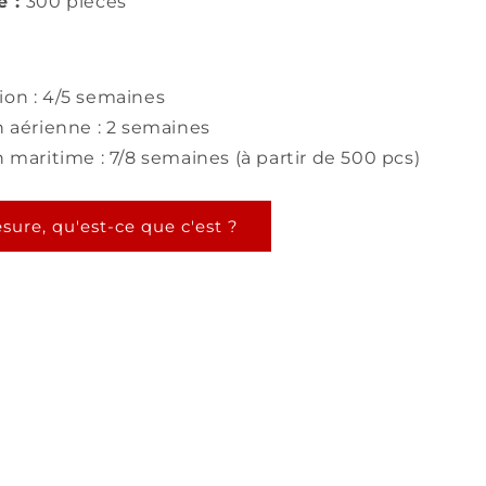
é :
300 pièces
ion : 4/5 semaines
n aérienne : 2 semaines
n maritime : 7/8 semaines (à partir de 500 pcs)
sure, qu'est-ce que c'est ?