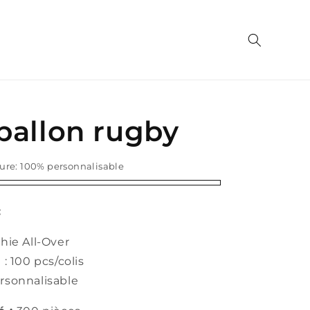
ballon rugby
ure:
100% personnalisable
ble
:
hie All-Over
 : 100 pcs/colis
rsonnalisable