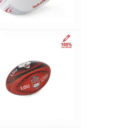
Le sur-mesure, ce n'est pas juste "mettre un logo" : c'est
créer un produit de A à Z pour votre marque.
Je vous montre les étapes, les avantages et tout ce
qu'on peut personnaliser pour vous aider à vous projeter
plus facilement.
Découvrir ici comment fonctionne le sur
mesure